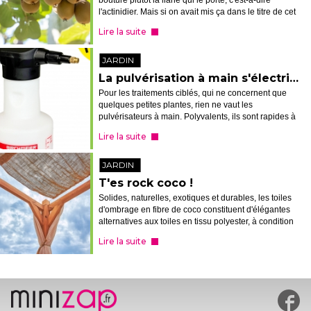
bouture plutôt la liane qui le porte, c'est-à-dire
l'actinidier. Mais si on avait mis ça dans le titre de cet
article, peu d'entre vous auraient compris...
Lire la suite
JARDIN
La pulvérisation à main s'électrise
Pour les traitements ciblés, qui ne concernent que
quelques petites plantes, rien ne vaut les
pulvérisateurs à main. Polyvalents, ils sont rapides à
préparer, à mettre en action et à rincer. Mais pour
Lire la suite
autant, cela ne veut pas dire...
JARDIN
T'es rock coco !
Solides, naturelles, exotiques et durables, les toiles
d'ombrage en fibre de coco constituent d'élégantes
alternatives aux toiles en tissu polyester, à condition
de les arrimer (très) solidement.
Lire la suite