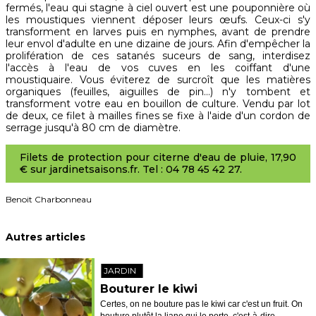
fermés, l'eau qui stagne à ciel ouvert est une pouponnière où
les moustiques viennent déposer leurs œufs. Ceux-ci s'y
transforment en larves puis en nymphes, avant de prendre
leur envol d'adulte en une dizaine de jours. Afin d'empêcher la
prolifération de ces satanés suceurs de sang, interdisez
l'accès à l'eau de vos cuves en les coiffant d'une
moustiquaire. Vous éviterez de surcroît que les matières
organiques (feuilles, aiguilles de pin…) n'y tombent et
transforment votre eau en bouillon de culture. Vendu par lot
de deux, ce filet à mailles fines se fixe à l'aide d'un cordon de
serrage jusqu'à 80 cm de diamètre.
Filets de protection pour citerne d'eau de pluie, 17,90
€ sur jardinetsaisons.fr. Tel : 04 78 45 42 27.
Benoit Charbonneau
Autres articles
JARDIN
Bouturer le kiwi
Certes, on ne bouture pas le kiwi car c'est un fruit. On