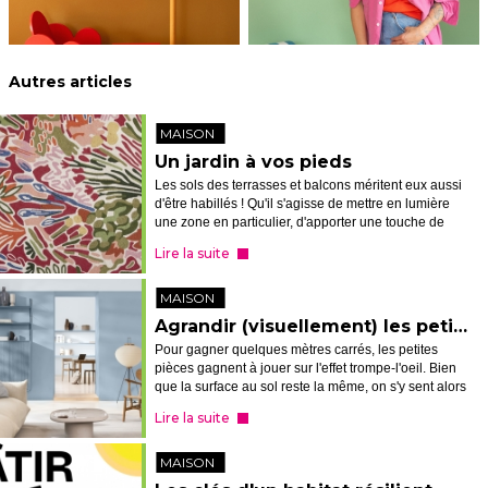
Autres articles
MAISON
Un jardin à vos pieds
Les sols des terrasses et balcons méritent eux aussi
d'être habillés ! Qu'il s'agisse de mettre en lumière
une zone en particulier, d'apporter une touche de
couleur, plus de confort, ou encore de flouter la
Lire la suite
distinction dedans/deho...
MAISON
Agrandir (visuellement) les petits espaces grâce à la peinture
Pour gagner quelques mètres carrés, les petites
pièces gagnent à jouer sur l'effet trompe-l'oeil. Bien
que la surface au sol reste la même, on s'y sent alors
plus à l'aise !
Lire la suite
MAISON