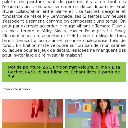
palette de peinture haut de gamme, il y a en tout cas
l'embarras du choix pour se créer un décor dopaminé. Fruit
d'une collaboration entre Blime et Lisa Gachet, designer et
fondatrice de Make My Lemonade, ses 12 teintes lumineuses
s'associent aisément, comme on composerait une tenue. On
peut par exemple accorder le rouge vibrant « Tomato Flash »
au bleu tendre « Milky Sky », marier l'orange vif « Spicy
Clementine » au rose bonbon « Pink Fiction », utiliser les tons
bruns, terracotta ou caramel, comme chaleureuse toile de
fond… En finition mate veloutée sur un pan de mur, satinée
ou laquée pour les jeux de détails, les idées ne manquent pas
pour inviter la joie à réinvestir la maison !
Pot de peinture 2,5 L finition mat velours, blime x Lisa
Gachet, 64,90 € sur blime.co. Échantillons à partir de
3 €.
Charlotte Arnaud