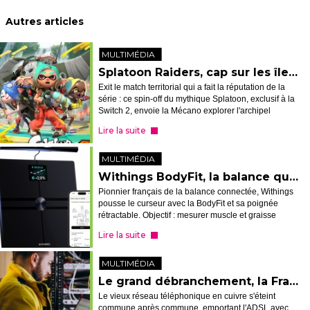
Autres articles
MULTIMÉDIA
Splatoon Raiders, cap sur les îles avec Tridenfer
Exit le match territorial qui a fait la réputation de la
série : ce spin-off du mythique Splatoon, exclusif à la
Switch 2, envoie la Mécano explorer l'archipel
Spirhalite, épaulée par le trio Tridenfer, dans des
Lire la suite
raids jouables seu...
MULTIMÉDIA
Withings BodyFit, la balance qui scanne le corps entier
Pionnier français de la balance connectée, Withings
pousse le curseur avec la BodyFit et sa poignée
rétractable. Objectif : mesurer muscle et graisse
membre par membre en quelques secondes
Lire la suite
seulement. Une promesse séduisante, à con...
MULTIMÉDIA
Le grand débranchement, la France met fin à son vieux réseau ADSL
Le vieux réseau téléphonique en cuivre s'éteint
commune après commune, emportant l'ADSL avec