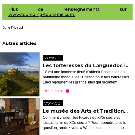
Plus de renseignements sur
www.tourcoing-tourisme.com.
Julie Pitaud
Autres articles
VOYAGE
Les forteresses du Languedoc inscrites à l'Unesco
" C'est une immense fierté d'obtenir l'inscription au
patrimoine mondial de l'Unesco pour nos forteresses.
Elles rejoignent les grands sites qui racontent
l'histoire de l'humanité. " C'est par ces mots
Lire la suite
qu'Hélène Sandragné, la prés...
VOYAGE
Le musée des Arts et Traditions populaires à Wattrelos
Comment vivaient les Picards du XIXe siècle et
jusqu'à la fin du XXe siècle ? Pour répondre à cette
question, rendez-vous à Wattrelos, une commune
située à seulement une quinzaine de minutes de