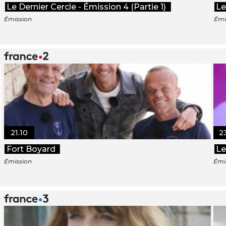
Le Dernier Cercle - Émission 4 (Partie 1)
Le
Émission
Émi
21.10
2
Fort Boyard
Le
Émission
Émi