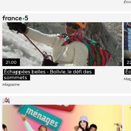
Émi
21.00
2
Échappées belles - Bolivie, le défi des
Éc
sommets
Mag
Magazine