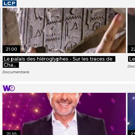
21.00
2
Le palais des hiéroglyphes - Sur les traces de
Le
Cha...
Doc
Documentaire
21.10
2