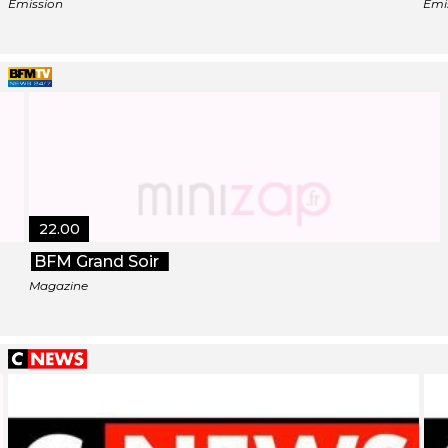
Émission
Émi
22.00
BFM Grand Soir
Magazine