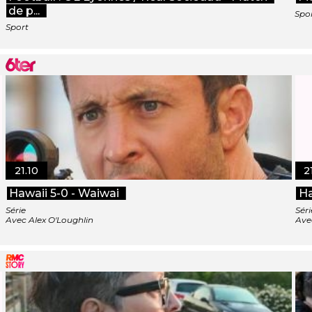
de p...
Spo
Sport
21.10
2
Hawaii 5-0 - Waiwai
Ha
Série
Séri
Avec Alex O'Loughlin
Ave