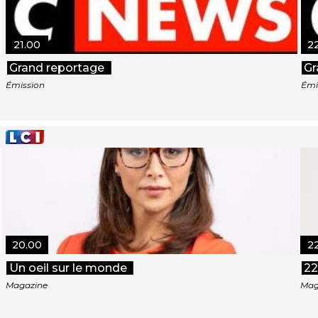
21.00
2
Grand reportage
Gr
Émission
Émi
20.00
2
Un oeil sur le monde
22
Magazine
Mag