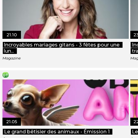
21.10
2
Incroyables mariages gitans - 3 fêtes pour une
In
lun...
tra
Magazine
Mag
21.05
2
Le grand bêtisier des animaux - Émission 1
Le