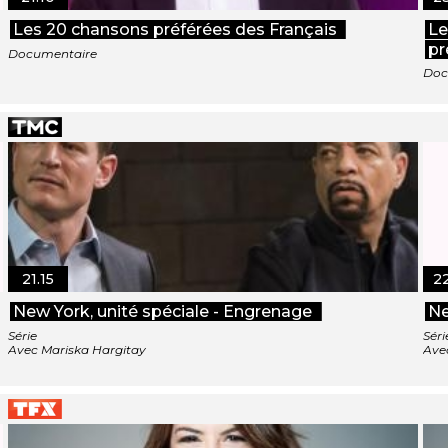
Les 20 chansons préférées des Français
Le
pr
Documentaire
Doc
21.15
2
New York, unité spéciale - Engrenage
Ne
Série
Séri
Avec Mariska Hargitay
Ave