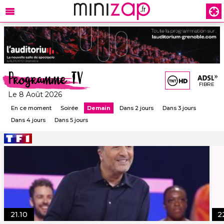
Programme TV
FIBRE
Le 8 Août 2026
En ce moment
Soirée
Demain
Dans 2 jours
Dans 3 jours
Dans 4 jours
Dans 5 jours
21.10
2