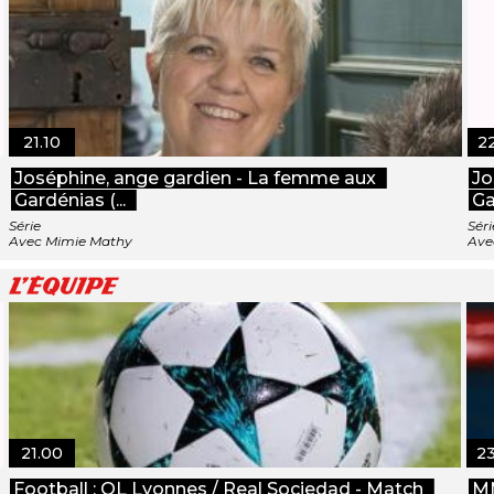
21.10
2
Joséphine, ange gardien - La femme aux
Jo
Gardénias (...
Ga
Série
Séri
Avec Mimie Mathy
Ave
21.00
2
Football : OL Lyonnes / Real Sociedad - Match
MM