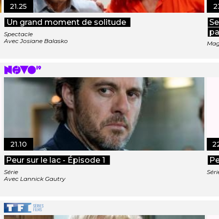
21.25
2
Un grand moment de solitude
Se
pa
Spectacle
Avec Josiane Balasko
Mag
21.10
2
Peur sur le lac - Épisode 1
Pe
Série
Séri
Avec Lannick Gautry