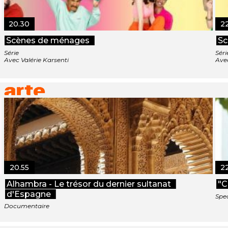
20.30
2
Scènes de ménages
Sc
Série
Séri
Avec Valérie Karsenti
Avec
20.55
2
Alhambra - Le trésor du dernier sultanat
"C
d'Espagne
Spe
Documentaire