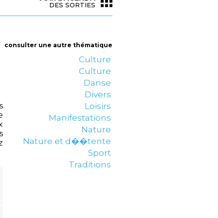
DES SORTIES
consulter une autre thématique
Culture
Culture
Danse
Divers
s
Loisirs
e
Manifestations
x
Nature
s
Nature et d��tente
z
Sport
Traditions