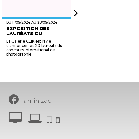
DU 11/09/2024 AU 28/09/2024
DU 28/06/2024 AU 20/10/2024
EXPOSITION DES
ÉTOILES OU TEMPÊTES
LAURÉATS DU
Le Magasin, Centre national
CONCOURS...
d'art contemporain et la
La Galerie CLIK est ravie
bibliothèque municipale de
d'annoncer les 20 lauréats du
Grenoble s'associent pour
concours international de
présenter l'exposition " Étoiles
photographie!
o...
#minizap