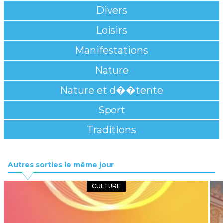
Divers
Loisirs
Manifestations
Nature
Nature et d��tente
Sport
Traditions
Autres sorties le même jour
CULTURE