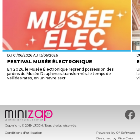
DU 01/06/2026 AU 13/06/2026
D
FESTIVAL MUSÉE ÉLECTRONIQUE
E
En 2026, le Musée Électronique reprend possession des
U
jardins du Musée Dauphinois, transformés, le temps de
l
veillées rares, en un havre secr...
v
#min
Copyright © 2019 LJCOM. Tous droits réservés
Conditions d'utilisation
Powered by
O² Software
Designed by
PixelCréo