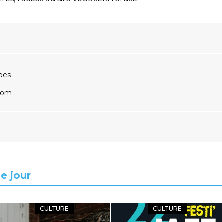
pes
.com
e jour
CULTURE
CULTURE