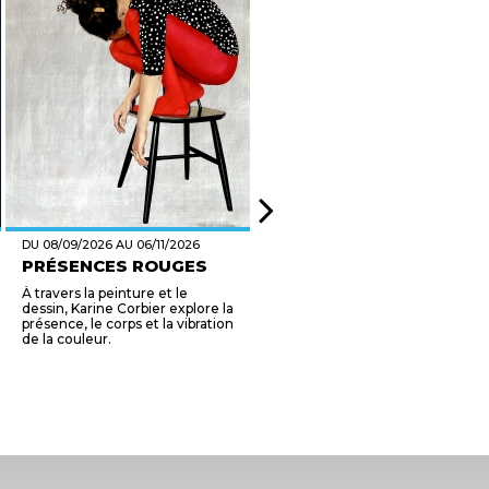
DU 08/09/2026 AU 06/11/2026
DU 07/09/2026 AU 01/10/2026
PRÉSENCES ROUGES
QUE LA VIE EST BELLE
À travers la peinture et le
Huit artistes peintres explorent
dessin, Karine Corbier explore la
dans l'abstraction, avec
présence, le corps et la vibration
sensibilité, le poème de Louis
de la couleur.
Aragon: Que la vie en vaut la
peine. Chaque oeuvre...