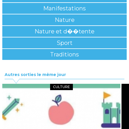
Manifestations
Nature
Nature et d��tente
Sport
Traditions
Autres sorties le même jour
CULTURE