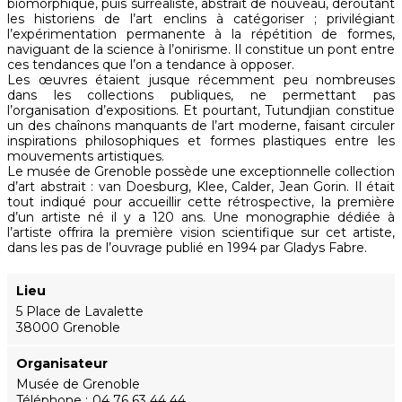
biomorphique, puis surréaliste, abstrait de nouveau, déroutant
les historiens de l’art enclins à catégoriser ; privilégiant
l’expérimentation permanente à la répétition de formes,
naviguant de la science à l’onirisme. Il constitue un pont entre
ces tendances que l’on a tendance à opposer.
Les œuvres étaient jusque récemment peu nombreuses
dans les collections publiques, ne permettant pas
l’organisation d’expositions. Et pourtant, Tutundjian constitue
un des chaînons manquants de l’art moderne, faisant circuler
inspirations philosophiques et formes plastiques entre les
mouvements artistiques.
Le musée de Grenoble possède une exceptionnelle collection
d’art abstrait : van Doesburg, Klee, Calder, Jean Gorin. Il était
tout indiqué pour accueillir cette rétrospective, la première
d’un artiste né il y a 120 ans. Une monographie dédiée à
l’artiste offrira la première vision scientifique sur cet artiste,
dans les pas de l’ouvrage publié en 1994 par Gladys Fabre.
Lieu
5 Place de Lavalette
38000 Grenoble
Organisateur
Musée de Grenoble
Téléphone
04 76 63 44 44