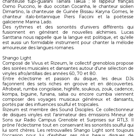
chanteuse tupi-guarani Tainara Takua ; le rappeur français
Oxmo Puccino, le duo occitan Cocanha, le chanteur sicilien
Dimartino, la chanteuse de Guinée Bissau Karyna Gomes, le
chanteur italo-britannique Piers Faccini et la poétesse
galicienne Marina Lado.
Des rythmes et des sonorités d’univers différents qui
fusionnent en générant de nouvelles alchimies. Lucas
Santtana nous rappelle que la langue est politique, et qu'elle
est aussi un formidable instrument pour chanter la mélodie
amoureuse des langues romanes.
Shango Light
Composé de Vivus et Rizeum, le collectif grenoblois propose
des soirées musicales et dansantes autour d’une sélection de
vinyles afro/antillais des années 60, 70 et 80.
Entre éclectisme et passion du disque, les deux DJs
façonnent des sets riches en groove et en découvertes.
Afrobeat, rumba congolaise, highlife, soukous, zouk, cadence,
kompa, biguine, funana, salsa ou encore cumbia viennent
composer des voyages musicaux généreux et dansants,
portés par des influences soulful et tropicales.
Rizeum est membre des Sound Disciples. Ce collectionneur
de disques vinyles est l’animateur des émissions Mineur de
Sons sur Radio Campus Grenoble et Surprises sur RTL3. Il
prône l’éclectisme tout en conservant les sonorités soulful qui
lui sont chères. Les retrouvailles Shango Light sont toujours
l’occasion pour lui d’exhiber ses plus beaux disques de