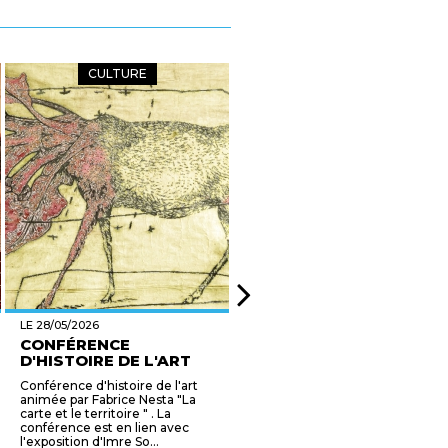
CULTURE
CULTURE
LE 28/05/2026
DU 28/05/2026 AU 31/05/2026
CONFÉRENCE
LA REINE DES
D'HISTOIRE DE L'ART
EMMERDEUSES
"LA ...
Conférence d'histoire de l'art
Anna, autoproclamée "Reine
animée par Fabrice Nesta "La
des Emmerdeuses", rêve de
carte et le territoire " . La
vacances sur une île déserte
conférence est en lien avec
pour fuir... TOUT LE MONDE !
l'exposition d'Imre So...