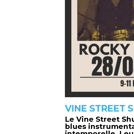
VINE STREET 
Le Vine Street Shu
blues instrumenta
intemporelle. Leur