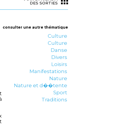
DES SORTIES
consulter une autre thématique
Culture
Culture
Danse
Divers
Loisirs
Manifestations
Nature
Nature et d��tente
Sport
t
à
Traditions
x
t