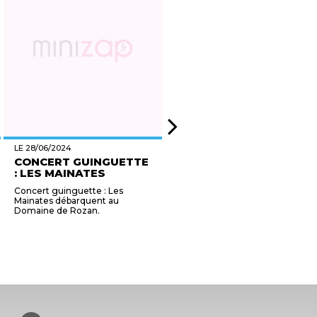
LE 28/06/2024
LE 28/06/2024
CONCERT GUINGUETTE
LIBÈRE TON MOOV' ?
: LES MAINATES
LA GUINGUETTE ÉL...
Concert guinguette : Les
Libère ton moov' à La
Mainates débarquent au
Guinguette Électrique.
Domaine de Rozan.