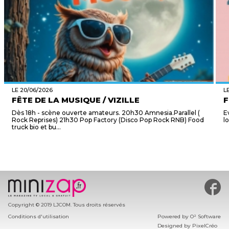
LE 20/06/2026
L
FÊTE DE LA MUSIQUE / VIZILLE
F
Dès 18h - scène ouverte amateurs. 20h30 Amnesia.Parallel (
E
Rock Reprises) 21h30 Pop Factory (Disco Pop Rock RNB) Food
l
truck bio et bu...
#min
Copyright © 2019 LJCOM. Tous droits réservés
Conditions d'utilisation
Powered by
O² Software
Designed by
PixelCréo