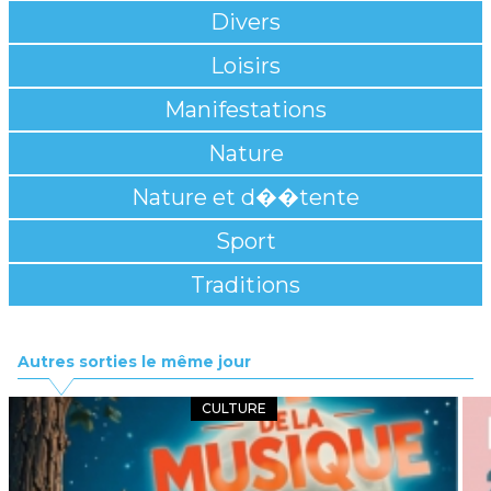
Divers
Loisirs
Manifestations
Nature
Nature et d��tente
Sport
Traditions
Autres sorties le même jour
CULTURE