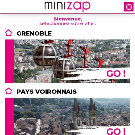
Bienvenue
,
sélectionnez votre ville :
GRENOBLE
GO !
PAYS VOIRONNAIS
GO !