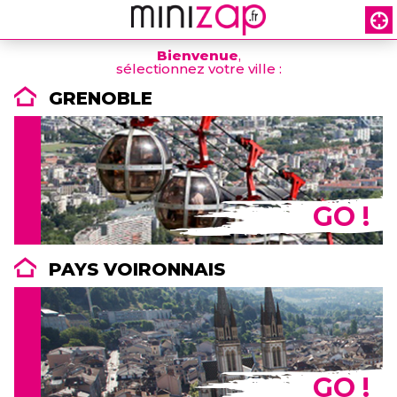
Bienvenue
,
sélectionnez votre ville :
GRENOBLE
GO !
PAYS VOIRONNAIS
GO !