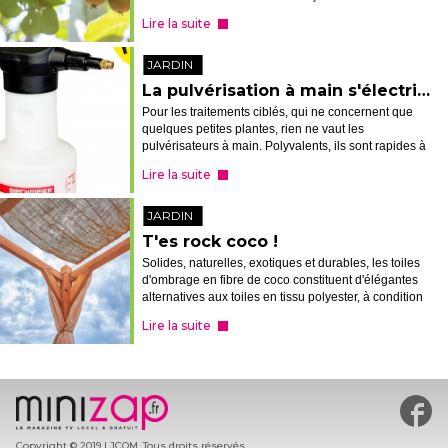
article, peu d'entre vous auraient compris...
Lire la suite
JARDIN
La pulvérisation à main s'électrise
Pour les traitements ciblés, qui ne concernent que
quelques petites plantes, rien ne vaut les
pulvérisateurs à main. Polyvalents, ils sont rapides à
préparer, à mettre en action et à rincer. Mais pour
Lire la suite
autant, cela ne veut pas dire...
JARDIN
T'es rock coco !
Solides, naturelles, exotiques et durables, les toiles
d'ombrage en fibre de coco constituent d'élégantes
alternatives aux toiles en tissu polyester, à condition
de les arrimer (très) solidement.
Lire la suite
#min
Copyright © 2019 LJCOM. Tous droits réservés