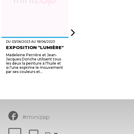
DU 03/06/2023 AU 18/06/2023
DU 02/06/2023 AU 01/09/2023
EXPOSITION "LUMIÈRE"
CONCOURS DE
PÉTANQUE
Madeleine Perrière et Jean-
Jacques Donche utilisent tous
Tous les vendredis soirs, du 2
les deux la peinture à l'huile et
juin au 1er septembre 2023,
si l'une exprime le mouvement
concours de pétanque en
par ses couleurs et...
doublette. Restauration/bar sur
place. Lot à toutes les é...
#minizap