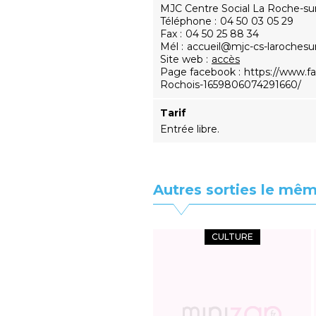
MJC Centre Social La Roche-su
Téléphone
04 50 03 05 29
Fax
04 50 25 88 34
Mél
accueil@mjc-cs-larochesur
Site web
accès
Page facebook
https://www.f
Rochois-1659806074291660/
Tarif
Entrée libre.
Autres sorties le mêm
CULTURE