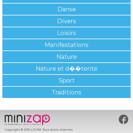
Danse
Divers
Loisirs
Manifestations
Nature
Nature et d��tente
Sport
Traditions
#min
Copyright © 2019 LJCOM. Tous droits réservés