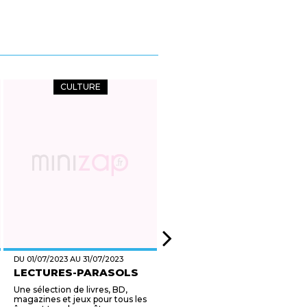
CULTURE
CULTURE
DU 01/07/2023 AU 31/07/2023
LE 01/07/2023
LECTURES-PARASOLS
INSTALL'PARTY LINUX
Une sélection de livres, BD,
Passez à un système
magazines et jeux pour tous les
d'exploitation informatique