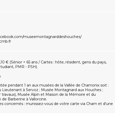
facebook.com/museemontagnarddeshouches/
mb.fr
: 3,10 € (Sénior + 65 ans / Cartes : hôte, résident, gens du pays,
étudiant, PMR - PSH).
.
itée pendant 1 an aux musées de la Vallée de Chamonix soit :
du Lieutenant à Servoz ; Musée Montagnard aux Houches ;
 travaux), Musée Alpin et Maison de la Mémoire et du
de Barberine à Vallorcine.
s concernés : munissez-vous de votre carte via Cham et d'une