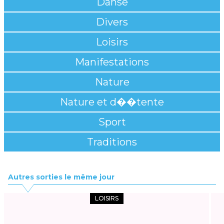
Danse
Divers
Loisirs
Manifestations
Nature
Nature et d��tente
Sport
Traditions
Autres sorties le même jour
LOISIRS