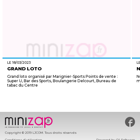
LE 18/03/2023
L
GRAND LOTO
N
Grand loto organisé par Marignier-Sports Points de vente :
N
Super U, Bar des Sports, Boulangerie Delcourt, Bureau de
m
tabac du Centre
#min
Copyright © 2019 LJCOM. Tous droits réservés
Conditions d'utilisation
Powered by
O² Software