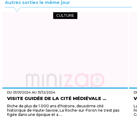
Autres sorties le même jour
CULTURE
DU 01/01/2024 AU 31/12/2024
D
VISITE GUIDÉE DE LA CITÉ MÉDIÉVALE ...
V
Riche de plus de 1 000 ans d'histoire, deuxième cité
L
historique de Haute-Savoie, La Roche-sur-Foron ne s'est pas
h
figée dans une époque et a ...
C