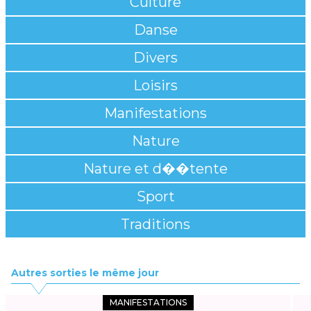
Culture
Danse
Divers
Loisirs
Manifestations
Nature
Nature et d��tente
Sport
Traditions
Autres sorties le même jour
MANIFESTATIONS