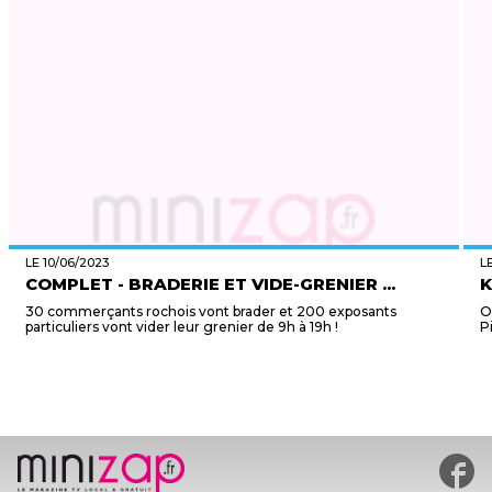
LE 10/06/2023
L
COMPLET - BRADERIE ET VIDE-GRENIER ...
K
30 commerçants rochois vont brader et 200 exposants
O
particuliers vont vider leur grenier de 9h à 19h !
P