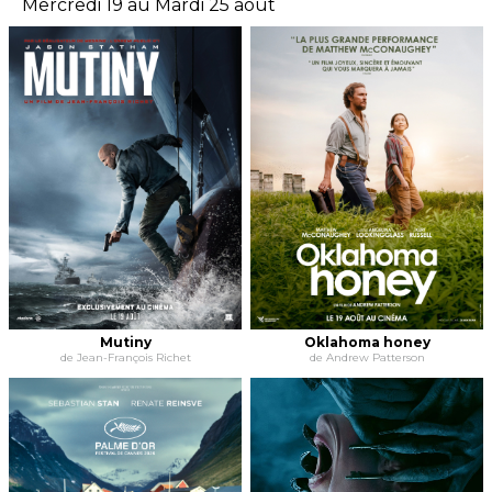
Mercredi 19 au Mardi 25 août
Mutiny
Oklahoma honey
de Jean-François Richet
de Andrew Patterson