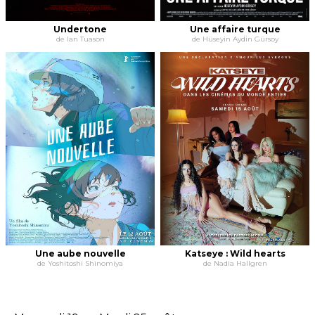
Undertone
Une affaire turque
de Ian Tuason
de Hüseyin Aydin Gürsoy
Une aube nouvelle
Katseye : Wild hearts
de Yoshitoshi Shinomiya
de Nadia Hallgren