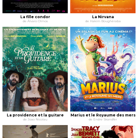
La fille condor
La Nirvana
de Álvaro Olmos
de Hakim Boughéraba
La providence et la guitare
Marius et le Royaume des mers
de Joao Nicolau
de Endre Skandfer