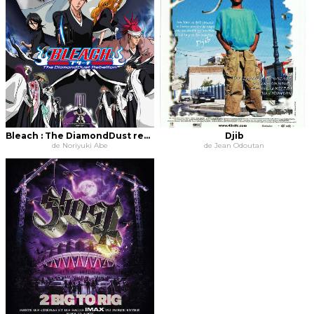
Bleach : The DiamondDust rebellion
Djib
de Noriyuki Abe
de Jean Odoutan