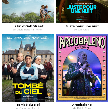
La fin d'Oak Street
Juste pour une nuit
de David Robert Mitchell
de Will Gluck
Tombé du ciel
Arcobaleno
de Mohamed Hamidi
de Pablo Cirès