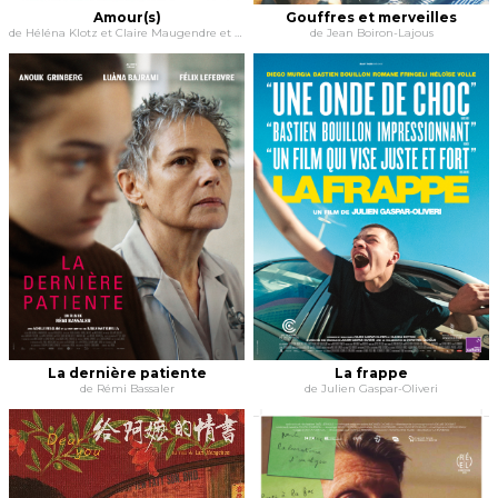
Amour(s)
Gouffres et merveilles
de Héléna Klotz et Claire Maugendre et Alice Diop
de Jean Boiron-Lajous
La dernière patiente
La frappe
de Rémi Bassaler
de Julien Gaspar-Oliveri