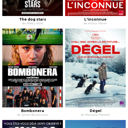
The dog stars
L'inconnue
de Ridley Scott
de Arthur Harari
Bombonera
Dégel
de Syrine Boulanouar
de Manuela Martelli