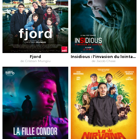
Fjord
Insidious : l'invasion du lointain
de Cristian Mungiu
de Jacob Chase