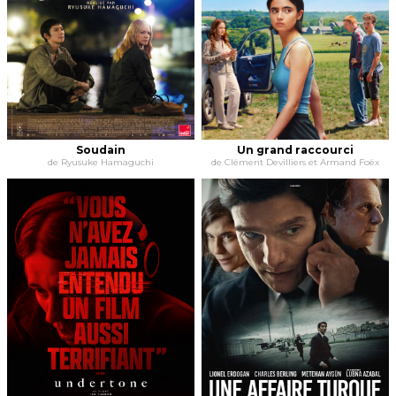
Soudain
Un grand raccourci
de Ryusuke Hamaguchi
de Clément Devilliers et Armand Foëx