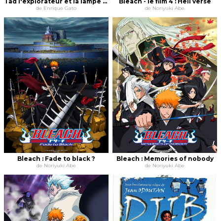
Tad l'explorateur et la lampe magique
Bleach - le film 4 : Hell verse
de Enrique Gato
de Noriyuki Abe
Bleach : Fade to black ?
Bleach : Memories of nobody
de Noriyuki Abe
de Noriyuki Abe