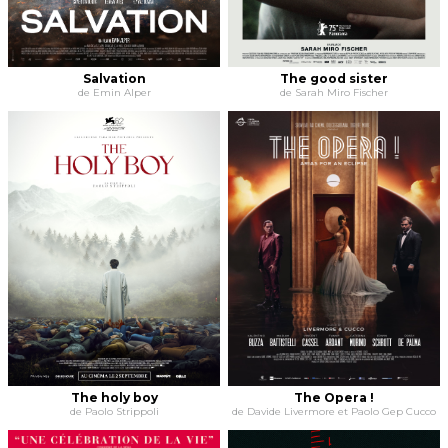
Salvation
The good sister
de Emin Alper
de Sarah Miro Fischer
The holy boy
The Opera !
de Paolo Strippoli
de Davide Livermore et Paolo Gep Cucco