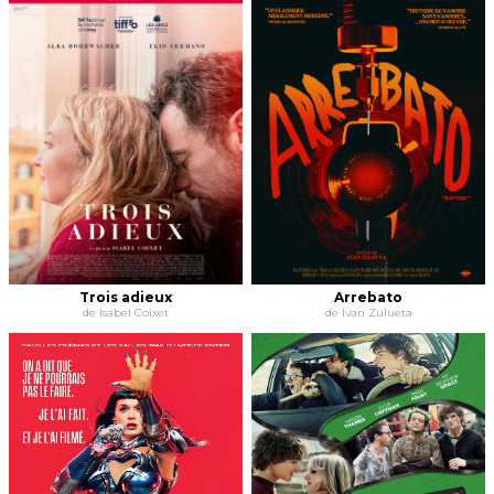
Trois adieux
Arrebato
de Isabel Coixet
de Ivan Zulueta