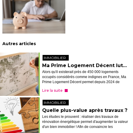
Autres articles
IMMOBILIER
Ma Prime Logement Décent lutte contre l'habitat très dégradé
Alors qu'il existerait près de 450 000 logements
occupés considérés comme indignes en France, Ma
Prime Logement Décent permet depuis 2024 de
financer d'importants travaux de remise aux normes.
Lire la suite
On vous explique comment en bénéficie...
IMMOBILIER
Quelle plus-value après travaux ?
Les études le prouvent : réaliser des travaux de
rénovation énergétique permet d'augmenter la valeur
d'un bien immobilier ! Afin de convaincre les
propriétaires de passer à l'action, le portail officiel