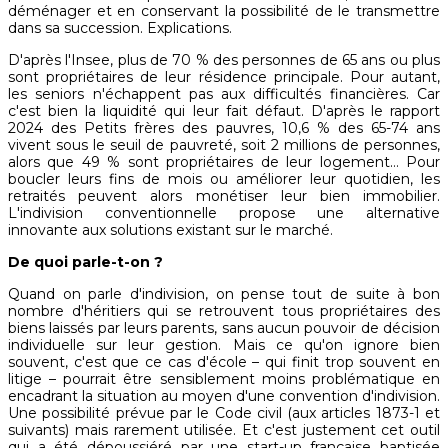
déménager et en conservant la possibilité de le transmettre
dans sa succession. Explications.
D'après l'Insee, plus de 70 % des personnes de 65 ans ou plus
sont propriétaires de leur résidence principale. Pour autant,
les seniors n'échappent pas aux difficultés financières. Car
c'est bien la liquidité qui leur fait défaut. D'après le rapport
2024 des Petits frères des pauvres, 10,6 % des 65-74 ans
vivent sous le seuil de pauvreté, soit 2 millions de personnes,
alors que 49 % sont propriétaires de leur logement… Pour
boucler leurs fins de mois ou améliorer leur quotidien, les
retraités peuvent alors monétiser leur bien immobilier.
L'indivision conventionnelle propose une alternative
innovante aux solutions existant sur le marché.
De quoi parle-t-on ?
Quand on parle d'indivision, on pense tout de suite à bon
nombre d'héritiers qui se retrouvent tous propriétaires des
biens laissés par leurs parents, sans aucun pouvoir de décision
individuelle sur leur gestion. Mais ce qu'on ignore bien
souvent, c'est que ce cas d'école – qui finit trop souvent en
litige – pourrait être sensiblement moins problématique en
encadrant la situation au moyen d'une convention d'indivision.
Une possibilité prévue par le Code civil (aux articles 1873-1 et
suivants) mais rarement utilisée. Et c'est justement cet outil
qui a été dépoussiéré par une start-up française baptisée