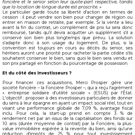
foncière et le senior selon leur quote-part respective, tandis
que la location de longue durée est proscrite. »
Le particulier garde toute sa liberté d'action en termes de
cession : il peut vendre son bien pour changer de région ou
entrer en maison de retraite, par exemple. Si la vente a lieu
avant la fin du contrat, un complément de prix lui sera donc
remboursé, tandis qu'il devra acquitter un supplément s'il a
conservé son bien plus longtemps que prévu. La solution
s'adapte donc à son usage du logement. De plus, si la
convention est toujours en cours au décès du senior, ses
héritiers auront une priorité pour racheter la partie cédée s'ils
souhaitent conserver le bien, sans quoi le bien sera vendu et
son prix partagé en fonction du pourcentage de possession.
Et du côté des investisseurs ?
Pour financer ces acquisitions, Merci Prosper gère une
société foncière – la Foncière Prosper –, qui a reçu l'agrément
« entreprise solidaire d'utilité sociale » (ESUS) par l'État.
L'objectif : proposer à des investisseurs particuliers de donner
du sens à leur épargne en ayant un impact social réel, tout en
visant une performance globale de 7,09 %, avantage fiscal
inclu. Pour cela, la start-up prend en compte 3 % de
rendement net par an issus de la capitalisation des fonds sur
10 ans (durée moyenne de contrat) par la Foncière, la plus-
value immobilière espérée à la revente du bien, ainsi qu'une
réduction d'impôts de 25 % pour tout investissement