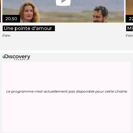
20.50
2
Une pointe d'amour
M
Film
Fil
Le programme n'est actuellement pas disponible pour cette chaîne