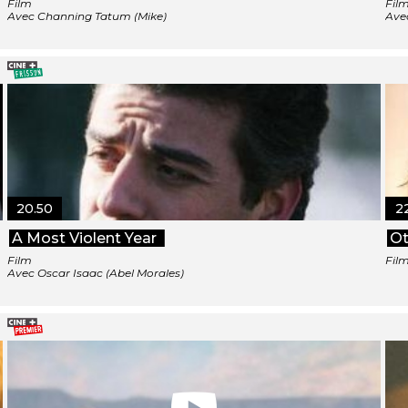
Film
Fil
Avec Channing Tatum (Mike)
Ave
20.50
2
A Most Violent Year
Ot
Film
Fil
Avec Oscar Isaac (Abel Morales)