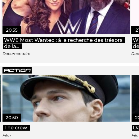
20.55
2
WWE Most Wanted : à la recherche des trésors
WW
de la...
de 
Documentaire
Doc
20.50
2
The crew
Da
Film
Fil