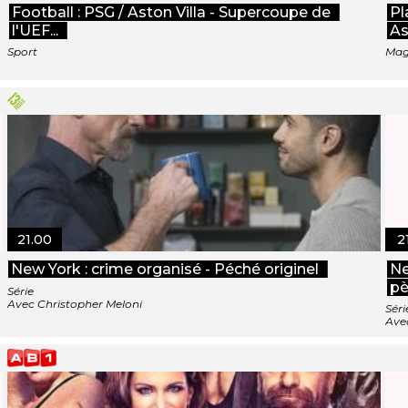
Football : PSG / Aston Villa - Supercoupe de
Pl
l'UEF...
As
Sport
Mag
21.00
2
New York : crime organisé - Péché originel
Ne
pè
Série
Avec Christopher Meloni
Séri
Ave