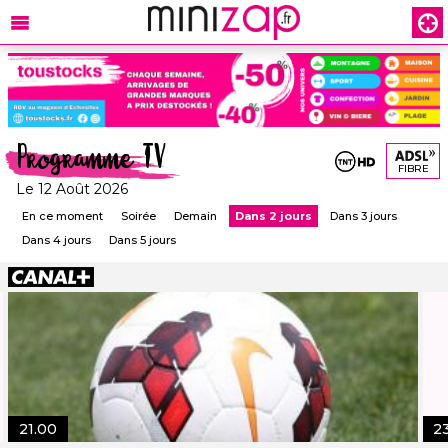
Programme TV
FIBRE
Le 12 Août 2026
En ce moment
Soirée
Demain
Dans 2 jours
Dans 3 jours
Dans 4 jours
Dans 5 jours
21.00
2