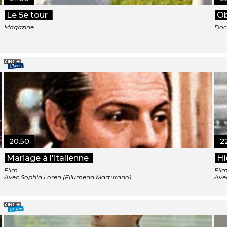
Le 5e tour
Ob
Magazine
Doc
20.50
2
Mariage à l'italienne
Hi
Film
Fil
Avec Sophia Loren (Filumena Marturano)
Avec