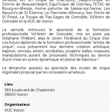
Versoud, Arc en Cirque de Chambéry, Dauphi'Cirque en
Drôme de Beausemblant, Equi'Cirque de Crémieu, l'ETAC de
Bourg-en-Bresse, Home patoche de Salaise-sur-Sanne, Les
Kipouni's de St Étienne, Le Parmelan d'Annecy, San Priote de
St Priest, La Troupe de Pas Sages de Grenoble, Vit'Anim de
Grenoble et la MJC de Voiron.
Le samedi, retrouvez le spectacle de la formation
professionnelle Vit’Anim de Grenoble, mis en piste par
Stéphane Philibert, alias le clown Ferdinand du Cirque Star.
Les futurs diplômés de la formation professionnelle "artiste de
cirque", vous présentent leur dernière création artistique,
trapèze, cerceau aérien, acrobaties, jonglerie balles, massues,
manipulations...autant de prouesses techniques au service
d'une mise en scène dynamique et pleine de fraîcheur !
Le dimanche assistez au spectacle des écoles de cirque
régionales proposé par les circassiens amateurs.
Lieu
180 boulevard de Charavines
38500 Voiron
Organisateur
MJC Voiron