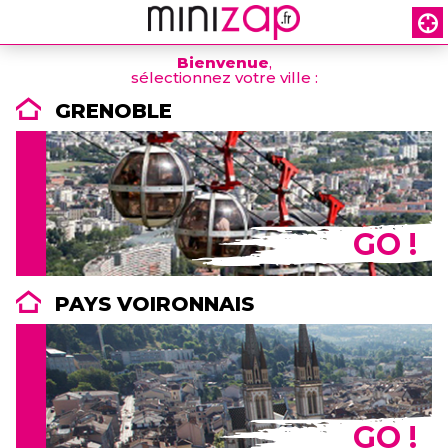
Bienvenue
,
sélectionnez votre ville :
GRENOBLE
GO !
PAYS VOIRONNAIS
GO !