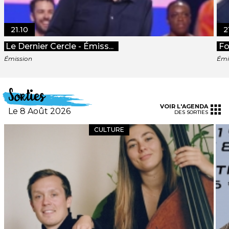
21.10
2
Le Dernier Cercle - Émiss...
Fo
Émission
Émi
Sorties
VOIR L'AGENDA
Le 8 Août 2026
DES SORTIES
CULTURE