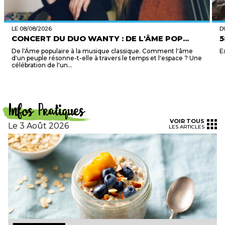
LE 08/08/2026
D
CONCERT DU DUO WANTY : DE L'ÂME POP...
5
De l'Âme populaire à la musique classique. Comment l'âme
E
d'un peuple résonne-t-elle à travers le temps et l'espace ? Une
célébration de l'un...
Infos Pratiques
VOIR TOUS
Le 3 Août 2026
LES ARTICLES